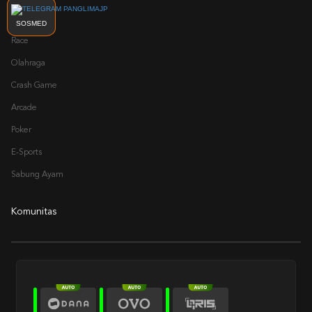
Live Casino
SOSMED
Race
Olahraga
Crash Game
Arcade
Poker
E-Sports
Sabung Ayam
Komunitas