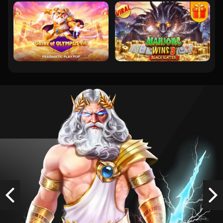
IDR
600,700.00
Gates of Olympus 1000
semsu****o
IDR
557,200.00
Gates of Olympus 1000
semsu****o
IDR
525,000.00
Mahjong Wins 3 – Black Scatter
co****s
IDR
506,100.00
Gates of Olympus 1000
semsu****o
IDR
490,700.00
Previous
Ne
Gates of Olympus 1000