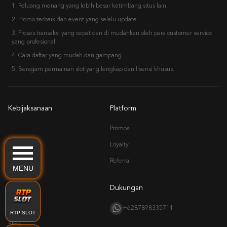
1. Peluang menang yang lebih besar ketimbang situs lain.
2. Promo terbaik dan event yang selalu update.
3. Proses transaksi yang cepat dan di mudahkan oleh para customer service
yang profesional.
4. Cara daftar yang mudah dan gampang.
5. Beragam permainan slot yang lengkap dan lisensi khusus.
Kebijaksanaan
Platform
Promosi
Loyalty
Referral
MENU
Kategori
Dukungan
Hot Games
+6287898335711
RTP SLOT
Slots