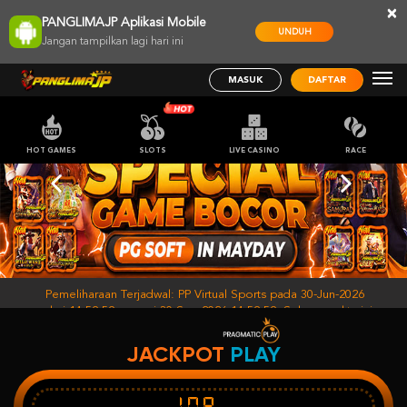
×
PANGLIMAJP Aplikasi Mobile
UNDUH
Jangan tampilkan lagi hari ini
MASUK
DAFTAR
HOT GAMES
SLOTS
LIVE CASINO
RACE
Pemeliharaan Terjadwal: PP Virtual Sports pada 30-Jun-2026
dari 14.59.59 sampai 30-Sep-2026 14.59.59. Selama waktu ini,
PP Virtual Sports permainan tidak akan tersedia. Kami
memohon maaf atas ketidaknyamanan yang mungkin
JACKPOT
PLAY
ditimbulkan.
Pemeliharaan Terjadwal: MarbleX pada 31-Jul-2026 dari
00.00.00 sampai 31-Jul-2027 00.00.00. Selama waktu ini,
IDR