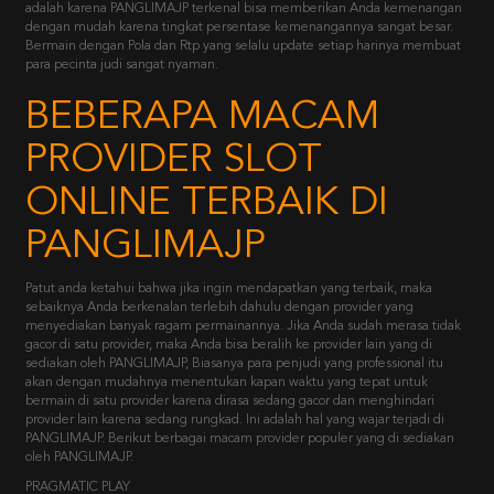
adalah karena PANGLIMAJP terkenal bisa memberikan Anda kemenangan
dengan mudah karena tingkat persentase kemenangannya sangat besar.
Bermain dengan Pola dan Rtp yang selalu update setiap harinya membuat
para pecinta judi sangat nyaman.
BEBERAPA MACAM
PROVIDER SLOT
ONLINE TERBAIK DI
PANGLIMAJP
Patut anda ketahui bahwa jika ingin mendapatkan yang terbaik, maka
sebaiknya Anda berkenalan terlebih dahulu dengan provider yang
menyediakan banyak ragam permainannya. Jika Anda sudah merasa tidak
gacor di satu provider, maka Anda bisa beralih ke provider lain yang di
sediakan oleh PANGLIMAJP, Biasanya para penjudi yang professional itu
akan dengan mudahnya menentukan kapan waktu yang tepat untuk
bermain di satu provider karena dirasa sedang gacor dan menghindari
provider lain karena sedang rungkad. Ini adalah hal yang wajar terjadi di
PANGLIMAJP. Berikut berbagai macam provider populer yang di sediakan
oleh PANGLIMAJP.
PRAGMATIC PLAY