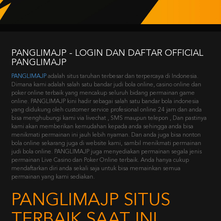
PANGLIMAJP - LOGIN DAN DAFTAR OFFICIAL
PANGLIMAJP
PANGLIMAJP
adalah situs taruhan terbesar dan terpercaya di Indonesia.
Dimana kami adalah salah satu bandar judi bola online, casino online dan
poker online terbaik yang mencakup seluruh bidang permainan game
online. PANGLIMAJP kini hadir sebagai salah satu bandar bola indonesia
yang didukung oleh customer service profesional online 24 jam dan anda
bisa menghubungi kami via livechat , SMS maupun telepon , Dan pastinya
kami akan memberikan kemudahan kepada anda sehingga anda bisa
menikmati permainan ini jauh lebih nyaman. Dan anda juga bisa nonton
bola online sekarang juga di website kami, sambil menikmati permainan
judi bola online. PANGLIMAJP juga menyediakan permainan segala jenis
permainan Live Casino dan Poker Online terbaik. Anda hanya cukup
mendaftarkan diri anda sekali saja untuk bisa memainkan semua
permainan yang kami sediakan.
PANGLIMAJP SITUS
TERBAIK SAAT INI