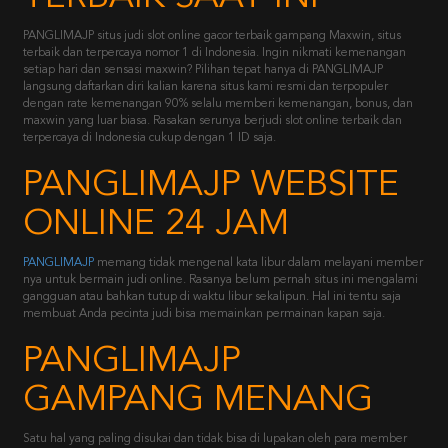
PANGLIMAJP situs judi slot online gacor terbaik gampang Maxwin, situs
terbaik dan terpercaya nomor 1 di Indonesia. Ingin nikmati kemenangan
setiap hari dan sensasi maxwin? Pilihan tepat hanya di PANGLIMAJP
langsung daftarkan diri kalian karena situs kami resmi dan terpopuler
dengan rate kemenangan 90% selalu memberi kemenangan, bonus, dan
maxwin yang luar biasa. Rasakan serunya berjudi slot online terbaik dan
terpercaya di Indonesia cukup dengan 1 ID saja.
PANGLIMAJP WEBSITE
ONLINE 24 JAM
PANGLIMAJP
memang tidak mengenal kata libur dalam melayani member
nya untuk bermain judi online. Rasanya belum pernah situs ini mengalami
gangguan atau bahkan tutup di waktu libur sekalipun. Hal ini tentu saja
membuat Anda pecinta judi bisa memainkan permainan kapan saja.
PANGLIMAJP
GAMPANG MENANG
Satu hal yang paling disukai dan tidak bisa di lupakan oleh para member