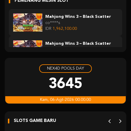
PEMENANG MESIN SLOT
Mahjong Wins 3 – Black Scatter
co****s
IDR
1,962,100.00
Mahjong Wins 3 – Black Scatter
co****s
IDR
1,127,700.00
NEX4D POOLS DAY
Gates of Olympus 1000
kaca12****7
3645
IDR
685,200.00
Gates of Olympus 1000
Kam, 06-Agt-2026 00.00.00
merr****0
IDR
616,000.00
SLOTS GAME BARU
Gates of Olympus 1000
semsu****o