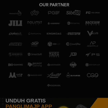
OUR PARTNER
UNDUH GRATIS
PANGLIMAJP APP
Nikmati berbagai permainan dalam satu