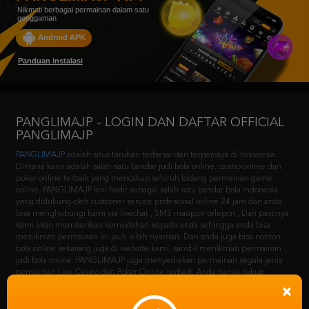
genggaman
Android APK
Panduan instalasi
PANGLIMAJP - LOGIN DAN DAFTAR OFFICIAL
PANGLIMAJP
PANGLIMAJP
adalah situs taruhan terbesar dan terpercaya di Indonesia.
Dimana kami adalah salah satu bandar judi bola online, casino online dan
poker online terbaik yang mencakup seluruh bidang permainan game
online. PANGLIMAJP kini hadir sebagai salah satu bandar bola indonesia
yang didukung oleh customer service profesional online 24 jam dan anda
bisa menghubungi kami via livechat , SMS maupun telepon , Dan pastinya
kami akan memberikan kemudahan kepada anda sehingga anda bisa
menikmati permainan ini jauh lebih nyaman. Dan anda juga bisa nonton
bola online sekarang juga di website kami, sambil menikmati permainan
judi bola online. PANGLIMAJP juga menyediakan permainan segala jenis
permainan Live Casino dan Poker Online terbaik. Anda hanya cukup
mendaftarkan diri anda sekali saja untuk bisa memainkan semua
permainan yang kami sediakan.
×