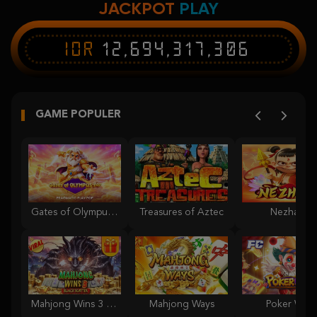
JACKPOT
PLAY
IDR
12,694,317,306
GAME POPULER
Gates of Olympus POP
Treasures of Aztec
Nezha 2
Mahjong Wins 3 – Black Scatter
Mahjong Ways
Poker Win