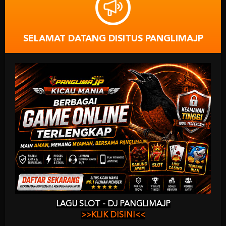
PANGLIMAJP SITUS
TERBAIK SAAT INI
SELAMAT DATANG DISITUS PANGLIMAJP
PANGLIMAJP situs judi slot online gacor terbaik gampang Maxwin, situs
terbaik dan terpercaya nomor 1 di Indonesia. Ingin nikmati kemenangan
setiap hari dan sensasi maxwin? Pilihan tepat hanya di PANGLIMAJP
langsung daftarkan diri kalian karena situs kami resmi dan terpopuler
dengan rate kemenangan 90% selalu memberi kemenangan, bonus, dan
maxwin yang luar biasa. Rasakan serunya berjudi slot online terbaik dan
terpercaya di Indonesia cukup dengan 1 ID saja.
PANGLIMAJP WEBSITE
ONLINE 24 JAM
PANGLIMAJP
memang tidak mengenal kata libur dalam melayani member
nya untuk bermain judi online. Rasanya belum pernah situs ini mengalami
gangguan atau bahkan tutup di waktu libur sekalipun. Hal ini tentu saja
membuat Anda pecinta judi bisa memainkan permainan kapan saja.
PANGLIMAJP
LAGU SLOT - DJ PANGLIMAJP
>>KLIK DISINI<<