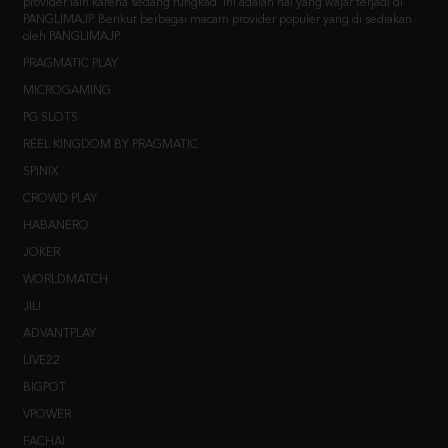
PANGLIMAJP. Berikut berbagai macam provider populer yang di sediakan
oleh PANGLIMAJP.
PRAGMATIC PLAY
MICROGAMING
PG SLOTS
REEL KINGDOM BY PRAGMATIC
SPINIX
CROWD PLAY
HABANERO
JOKER
WORLDMATCH
JILI
ADVANTPLAY
LIVE22
BIGPOT
VPOWER
FACHAI