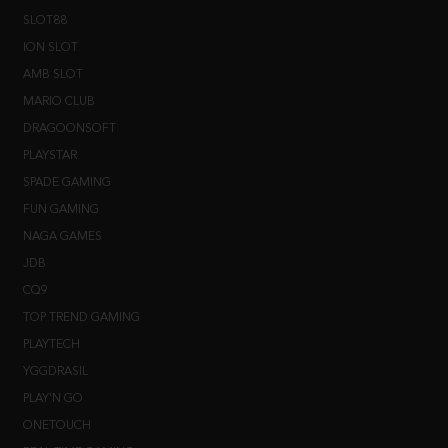
SLOT88
ION SLOT
AMB SLOT
MARIO CLUB
DRAGOONSOFT
PLAYSTAR
SPADE GAMING
FUN GAMING
NAGA GAMES
JDB
CQ9
TOP TREND GAMING
PLAYTECH
YGGDRASIL
PLAY'N GO
ONETOUCH
REAL TIME GAMING