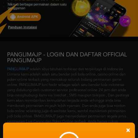
genggaman
Android APK
Panduan instalasi
PANGLIMAJP - LOGIN DAN DAFTAR OFFICIAL
PANGLIMAJP
PANGLIMAJP
adalah situs taruhan terbesar dan terpercaya di Indonesia.
Dimana kami adalah salah satu bandar judi bola online, casino online dan
poker online terbaik yang mencakup seluruh bidang permainan game
online. PANGLIMAJP kini hadir sebagai salah satu bandar bola indonesia
yang didukung oleh customer service profesional online 24 jam dan anda
bisa menghubungi kami via livechat , SMS maupun telepon , Dan pastinya
kami akan memberikan kemudahan kepada anda sehingga anda bisa
menikmati permainan ini jauh lebih nyaman. Dan anda juga bisa nonton
bola online sekarang juga di website kami, sambil menikmati permainan
judi bola online. PANGLIMAJP juga menyediakan permainan segala jenis
permainan Live Casino dan Poker Online terbaik. Anda hanya cukup
mendaftarkan diri anda sekali saja untuk bisa memainkan semua
permainan yang kami sediakan.
×