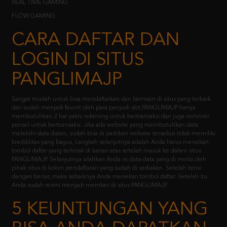
FLOW GAMING
CARA DAFTAR DAN
LOGIN DI SITUS
PANGLIMAJP
Sangat mudah untuk bisa mendaftarkan dan bermain di situs yang terbaik
dan sudah menjadi favorit oleh para penjudi slot,PANGLIMAJP hanya
membutuhkan 2 hal yakni rekening untuk bertransaksi dan juga nommer
ponsel untuk bertransaksi. Jika ada website yang membutuhkan data
melebihi data diatas, sudah bisa di pastikan website tersebut tidak memiliki
krediblitas yang bagus, Langkah selanjutnya adalah Anda harus menekan
tombol daftar yang terletak di kanan atas setelah masuk ke dalam situs
PANGLIMAJP. Selanjutnya silahkan Anda isi data-data yang di minta oleh
pihak situs di kolom pendaftaran yang sudah di sediakan. Setelah terisi
dengan benar, maka sebaiknya Anda menekan tombol daftar. Setelah itu
Anda sudah resmi menjadi member di situs PANGLIMAJP.
5 KEUNTUNGAN YANG
BISA ANDA DAPATKAN