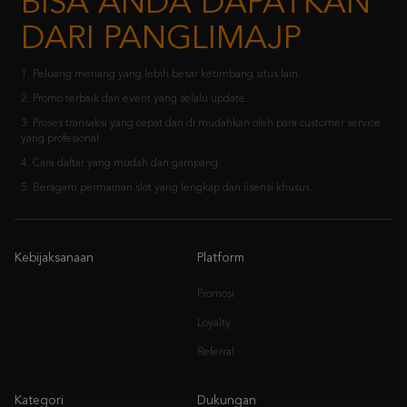
DARI PANGLIMAJP
1. Peluang menang yang lebih besar ketimbang situs lain.
2. Promo terbaik dan event yang selalu update.
3. Proses transaksi yang cepat dan di mudahkan oleh para customer service
yang profesional.
4. Cara daftar yang mudah dan gampang.
5. Beragam permainan slot yang lengkap dan lisensi khusus.
Kebijaksanaan
Platform
Promosi
Loyalty
Referral
Kategori
Dukungan