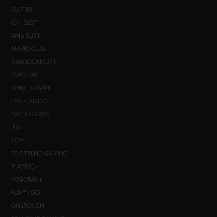
SLOT88
ION SLOT
AMB SLOT
MARIO CLUB
DRAGOONSOFT
PLAYSTAR
SPADE GAMING
FUN GAMING
NAGA GAMES
JDB
CQ9
TOP TREND GAMING
PLAYTECH
YGGDRASIL
PLAY'N GO
ONETOUCH
REAL TIME GAMING