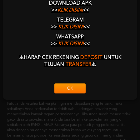
GAMPANG MENANG
DOWNLOAD APK
>>
KLIK DISINI
<<
Satu hal yang paling disukai dan tidak bisa di lupakan oleh para member
adalah karena PANGLIMAJP terkenal bisa memberikan Anda kemenangan
TELEGRAM
dengan mudah karena tingkat persentase kemenangannya sangat besar.
>>
KLIK DISINI
<<
Bermain dengan Pola dan Rtp yang selalu update setiap harinya membuat
para pecinta judi sangat nyaman.
WHATSAPP
>>
KLIK DISINI
<<
BEBERAPA MACAM
⚠️HARAP CEK REKENING
DEPOSIT
UNTUK
PROVIDER SLOT
TUJUAN
TRANSFER
⚠️
ONLINE TERBAIK DI
PANGLIMAJP
OK
Patut anda ketahui bahwa jika ingin mendapatkan yang terbaik, maka
sebaiknya Anda berkenalan terlebih dahulu dengan provider yang
menyediakan banyak ragam permainannya. Jika Anda sudah merasa tidak
gacor di satu provider, maka Anda bisa beralih ke provider lain yang di
sediakan oleh PANGLIMAJP, Biasanya para penjudi yang professional itu
akan dengan mudahnya menentukan kapan waktu yang tepat untuk
bermain di satu provider karena dirasa sedang gacor dan menghindari
provider lain karena sedang rungkad. Ini adalah hal yang wajar terjadi di