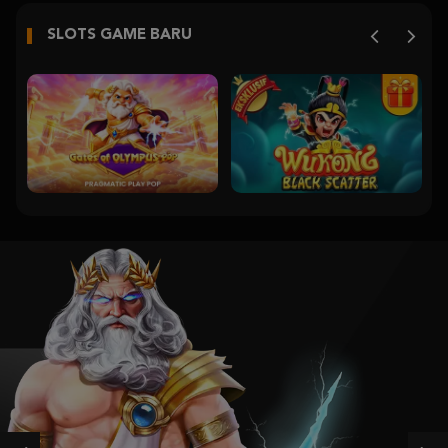
SLOTS GAME BARU
Wild Bounty Showdown
mu****0
IDR
968,000.00
Mahjong Wins Triple Pot
lat****3
IDR
837,760.00
Rujak Bonanza 1000
sunand****8
IDR
833,110.00
Gates of Olympus 1000
merr****0
IDR
727,500.00
Gates of Olympus 1000
merr****0