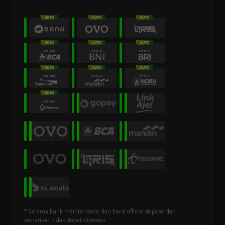
* Selama bank maintenance dan bank offline deposit dan
penarikan tidak dapat diproses