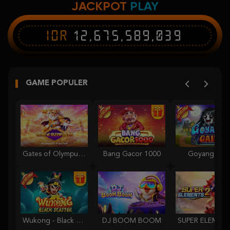
JACKPOT
PLAY
IDR
12,675,589,039
GAME POPULER
Gates of Olympus POP
Bang Gacor 1000
Goyang Gai
Wukong - Black Scatter
DJ BOOM BOOM