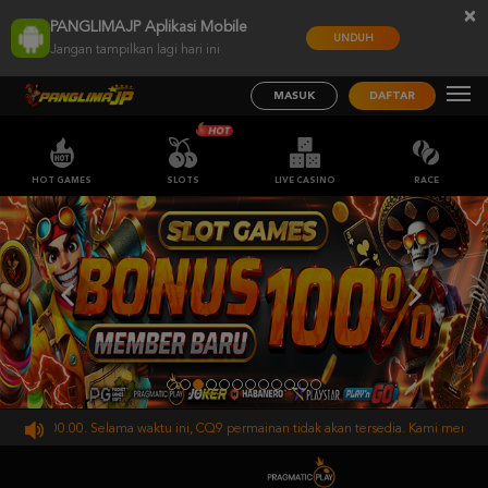
×
PANGLIMAJP Aplikasi Mobile
UNDUH
Jangan tampilkan lagi hari ini
MASUK
DAFTAR
HOT GAMES
SLOTS
LIVE CASINO
RACE
i 16.00.00. Selama waktu ini, CQ9 permainan tidak akan tersedia. Kami memohon 