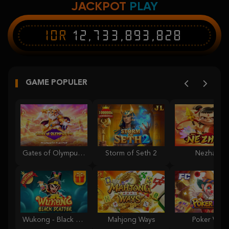
JACKPOT
PLAY
IDR
12,733,893,828
GAME POPULER
Gates of Olympus POP
Storm of Seth 2
Nezha 2
Wukong - Black Scatter
Mahjong Ways
Poker Win