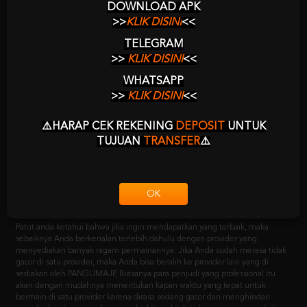
GAMPANG MENANG
DOWNLOAD APK
>>
KLIK DISINI
<<
Satu hal yang paling disukai dan tidak bisa di lupakan oleh para member
adalah karena PANGLIMAJP terkenal bisa memberikan Anda kemenangan
TELEGRAM
dengan mudah karena tingkat persentase kemenangannya sangat besar.
>>
KLIK DISINI
<<
Bermain dengan Pola dan Rtp yang selalu update setiap harinya membuat
para pecinta judi sangat nyaman.
WHATSAPP
>>
KLIK DISINI
<<
BEBERAPA MACAM
⚠️HARAP CEK REKENING
DEPOSIT
UNTUK
PROVIDER SLOT
TUJUAN
TRANSFER
⚠️
ONLINE TERBAIK DI
PANGLIMAJP
OK
Patut anda ketahui bahwa jika ingin mendapatkan yang terbaik, maka
sebaiknya Anda berkenalan terlebih dahulu dengan provider yang
menyediakan banyak ragam permainannya. Jika Anda sudah merasa tidak
gacor di satu provider, maka Anda bisa beralih ke provider lain yang di
sediakan oleh PANGLIMAJP, Biasanya para penjudi yang professional itu
akan dengan mudahnya menentukan kapan waktu yang tepat untuk
bermain di satu provider karena dirasa sedang gacor dan menghindari
provider lain karena sedang rungkad. Ini adalah hal yang wajar terjadi di