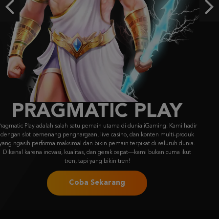
IDR
854,800.00
Previous
Ne
Gates of Olympus 1000
merr****0
IDR
748,500.00
FAT PANDA
Fat Panda adalah slot brand dari Pragmatic Play yang bold dan penuh impact!
Dirancang buat nyita perhatian dan kasih gameplay seru yang nggak
ketebak. Dengan energi yang meledak-ledak, visual yang kece, dan potensi
menang besar—Fat Panda bukan cuma hiburan, tapi pembawa hoki sejati!
Coba Sekarang