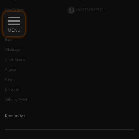
Hot Games
+6287898335711
Slots
Live Casino
MENU
Race
Olahraga
Crash Game
Arcade
Poker
E-Sports
Sabung Ayam
Komunitas