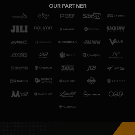
OUR PARTNER