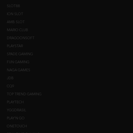
SLOT88
ION SLOT
AMB SLOT
MARIO CLUB
DRAGOONSOFT
PLAYSTAR
SPADE GAMING
FUN GAMING
NAGA GAMES
JDB
CQ9
TOP TREND GAMING
PLAYTECH
YGGDRASIL
PLAY'N GO
ONETOUCH
REAL TIME GAMING