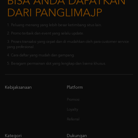
DARI PANGLIMAJP
1. Peluang menang yang lebih besar ketimbang situs lain.
2. Promo terbaik dan event yang selalu update.
3. Proses transaksi yang cepat dan di mudahkan oleh para customer service
yang profesional.
4. Cara daftar yang mudah dan gampang.
5. Beragam permainan slot yang lengkap dan lisensi khusus.
Kebijaksanaan
Platform
Promosi
Loyalty
Referral
Kategori
Dukungan