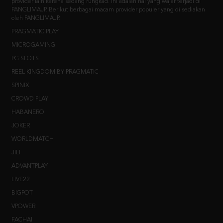
PANGLIMAJP. Berikut berbagai macam provider populer yang di sediakan
oleh PANGLIMAJP.
PRAGMATIC PLAY
MICROGAMING
PG SLOTS
REEL KINGDOM BY PRAGMATIC
SPINIX
CROWD PLAY
HABANERO
JOKER
WORLDMATCH
JILI
ADVANTPLAY
LIVE22
BIGPOT
VPOWER
FACHAI