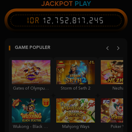
JACKPOT
PLAY
IDR
12,752,817,245
GAME POPULER
Gates of Olympus POP
Storm of Seth 2
Nezha 2
Wukong - Black Scatter
Mahjong Ways
Poker Win