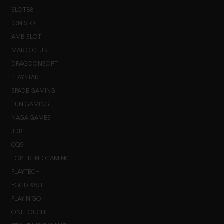
SLOT88
ION SLOT
AMB SLOT
MARIO CLUB
DRAGOONSOFT
PLAYSTAR
SPADE GAMING
FUN GAMING
NAGA GAMES
JDB
CQ9
TOP TREND GAMING
PLAYTECH
YGGDRASIL
PLAY'N GO
ONETOUCH
REAL TIME GAMING