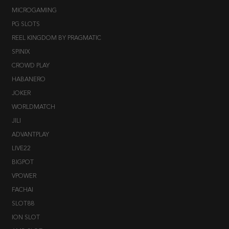
MICROGAMING
PG SLOTS
REEL KINGDOM BY PRAGMATIC
SPINIX
CROWD PLAY
HABANERO
JOKER
WORLDMATCH
JILI
ADVANTPLAY
LIVE22
BIGPOT
VPOWER
FACHAI
SLOT88
ION SLOT