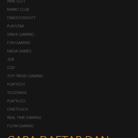
AMB SLOT
MARIO CLUB
DRAGOONSOFT
PLAYSTAR
SPADE GAMING
FUN GAMING
NAGA GAMES
JDB
CQ9
TOP TREND GAMING
PLAYTECH
YGGDRASIL
PLAY'N GO
ONETOUCH
REAL TIME GAMING
FLOW GAMING