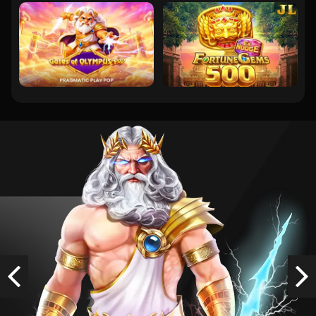
IDR
616,000.00
Gates of Olympus 1000
semsu****o
IDR
600,700.00
Gates of Olympus 1000
semsu****o
IDR
557,200.00
Gates of Olympus 1000
semsu****o
IDR
525,000.00
Mahjong Wins 3 – Black Scatter
co****s
IDR
506,100.00
Previous
Ne
Vampy Party