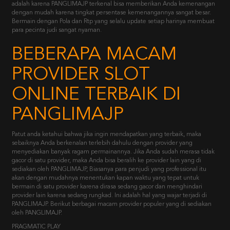
adalah karena PANGLIMAJP terkenal bisa memberikan Anda kemenangan
dengan mudah karena tingkat persentase kemenangannya sangat besar.
Bermain dengan Pola dan Rtp yang selalu update setiap harinya membuat
para pecinta judi sangat nyaman.
BEBERAPA MACAM
PROVIDER SLOT
ONLINE TERBAIK DI
PANGLIMAJP
Patut anda ketahui bahwa jika ingin mendapatkan yang terbaik, maka
sebaiknya Anda berkenalan terlebih dahulu dengan provider yang
menyediakan banyak ragam permainannya. Jika Anda sudah merasa tidak
gacor di satu provider, maka Anda bisa beralih ke provider lain yang di
sediakan oleh PANGLIMAJP, Biasanya para penjudi yang professional itu
akan dengan mudahnya menentukan kapan waktu yang tepat untuk
bermain di satu provider karena dirasa sedang gacor dan menghindari
provider lain karena sedang rungkad. Ini adalah hal yang wajar terjadi di
PANGLIMAJP. Berikut berbagai macam provider populer yang di sediakan
oleh PANGLIMAJP.
PRAGMATIC PLAY