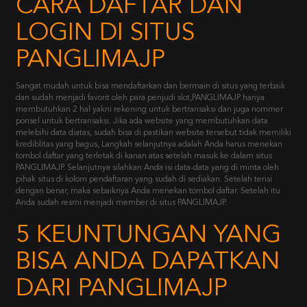
CARA DAFTAR DAN
LOGIN DI SITUS
PANGLIMAJP
Sangat mudah untuk bisa mendaftarkan dan bermain di situs yang terbaik
dan sudah menjadi favorit oleh para penjudi slot,PANGLIMAJP hanya
membutuhkan 2 hal yakni rekening untuk bertransaksi dan juga nommer
ponsel untuk bertransaksi. Jika ada website yang membutuhkan data
melebihi data diatas, sudah bisa di pastikan website tersebut tidak memiliki
krediblitas yang bagus, Langkah selanjutnya adalah Anda harus menekan
tombol daftar yang terletak di kanan atas setelah masuk ke dalam situs
PANGLIMAJP. Selanjutnya silahkan Anda isi data-data yang di minta oleh
pihak situs di kolom pendaftaran yang sudah di sediakan. Setelah terisi
dengan benar, maka sebaiknya Anda menekan tombol daftar. Setelah itu
Anda sudah resmi menjadi member di situs PANGLIMAJP.
5 KEUNTUNGAN YANG
BISA ANDA DAPATKAN
DARI PANGLIMAJP