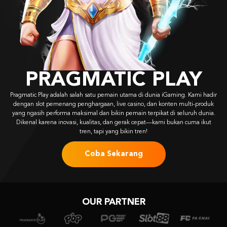
ro****0
IDR
504,000.00
PRAGMATIC PLAY
Pragmatic Play adalah salah satu pemain utama di dunia iGaming. Kami hadir
dengan slot pemenang penghargaan, live casino, dan konten multi-produk
yang ngasih performa maksimal dan bikin pemain terpikat di seluruh dunia.
Dikenal karena inovasi, kualitas, dan gerak cepat—kami bukan cuma ikut
tren, tapi yang bikin tren!
Coba Sekarang
OUR PARTNER