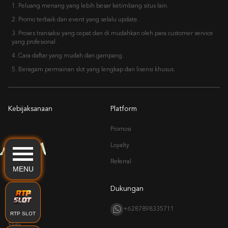
1. Peluang menang yang lebih besar ketimbang situs lain.
2. Promo terbaik dan event yang selalu update.
3. Proses transaksi yang cepat dan di mudahkan oleh para customer service
yang profesional.
4. Cara daftar yang mudah dan gampang.
5. Beragam permainan slot yang lengkap dan lisensi khusus.
Kebijaksanaan
Platform
Promosi
Loyalty
Referral
MENU
Kategori
Dukungan
Hot Games
+6287898335711
RTP SLOT
Slots