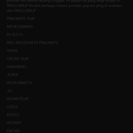
PANGLIMAJP. Berikut berbagai macam provider populer yang di sediakan
oleh PANGLIMAJP.
PRAGMATIC PLAY
MICROGAMING
PG SLOTS
REEL KINGDOM BY PRAGMATIC
SPINIX
CROWD PLAY
HABANERO
JOKER
WORLDMATCH
JILI
ADVANTPLAY
LIVE22
BIGPOT
VPOWER
FACHAI