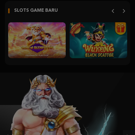
SLOTS GAME BARU
Gates of Olympus 1000
sakm****3
IDR
606,880.00
Gates of Olympus 1000
boc****4
IDR
548,450.00
Mahjong Wins 3 – Black Scatter
co****s
IDR
506,100.00
Vampy Party
ro****0
IDR
504,000.00
Vampy Party
ro****0