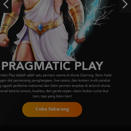
IDR
462,240.00
Previous
Ne
Gates of Olympus 1000
sakm****3
IDR
428,050.00
FAT PANDA
Fat Panda adalah slot brand dari Pragmatic Play yang bold dan penuh impact!
Dirancang buat nyita perhatian dan kasih gameplay seru yang nggak
ketebak. Dengan energi yang meledak-ledak, visual yang kece, dan potensi
menang besar—Fat Panda bukan cuma hiburan, tapi pembawa hoki sejati!
Coba Sekarang