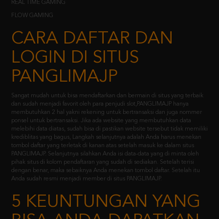
FLOW GAMING
CARA DAFTAR DAN
LOGIN DI SITUS
PANGLIMAJP
Sangat mudah untuk bisa mendaftarkan dan bermain di situs yang terbaik
dan sudah menjadi favorit oleh para penjudi slot,PANGLIMAJP hanya
membutuhkan 2 hal yakni rekening untuk bertransaksi dan juga nommer
ponsel untuk bertransaksi. Jika ada website yang membutuhkan data
melebihi data diatas, sudah bisa di pastikan website tersebut tidak memiliki
krediblitas yang bagus, Langkah selanjutnya adalah Anda harus menekan
tombol daftar yang terletak di kanan atas setelah masuk ke dalam situs
PANGLIMAJP. Selanjutnya silahkan Anda isi data-data yang di minta oleh
pihak situs di kolom pendaftaran yang sudah di sediakan. Setelah terisi
dengan benar, maka sebaiknya Anda menekan tombol daftar. Setelah itu
Anda sudah resmi menjadi member di situs PANGLIMAJP.
5 KEUNTUNGAN YANG
BISA ANDA DAPATKAN