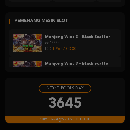
PEMENANG MESIN SLOT
Mahjong Wins 3 – Black Scatter
co****s
IDR
1,962,100.00
Mahjong Wins 3 – Black Scatter
co****s
IDR
1,127,700.00
NEX4D POOLS DAY
Vampy Party
ro****0
3645
IDR
854,800.00
Gates of Olympus 1000
Kam, 06-Agt-2026 00.00.00
merr****0
IDR
748,500.00