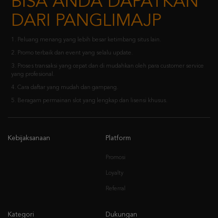
DARI PANGLIMAJP
1. Peluang menang yang lebih besar ketimbang situs lain.
2. Promo terbaik dan event yang selalu update.
3. Proses transaksi yang cepat dan di mudahkan oleh para customer service
yang profesional.
4. Cara daftar yang mudah dan gampang.
5. Beragam permainan slot yang lengkap dan lisensi khusus.
Kebijaksanaan
Platform
Promosi
Loyalty
Referral
Kategori
Dukungan