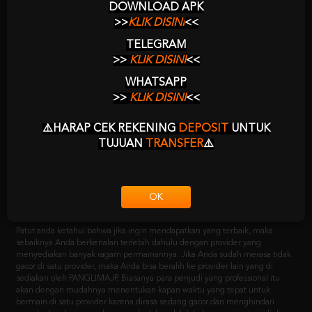
GAMPANG MENANG
DOWNLOAD APK
>>
KLIK DISINI
<<
Satu hal yang paling disukai dan tidak bisa di lupakan oleh para member
adalah karena PANGLIMAJP terkenal bisa memberikan Anda kemenangan
TELEGRAM
dengan mudah karena tingkat persentase kemenangannya sangat besar.
>>
KLIK DISINI
<<
Bermain dengan Pola dan Rtp yang selalu update setiap harinya membuat
para pecinta judi sangat nyaman.
WHATSAPP
>>
KLIK DISINI
<<
BEBERAPA MACAM
⚠️HARAP CEK REKENING
DEPOSIT
UNTUK
PROVIDER SLOT
TUJUAN
TRANSFER
⚠️
ONLINE TERBAIK DI
PANGLIMAJP
OK
Patut anda ketahui bahwa jika ingin mendapatkan yang terbaik, maka
sebaiknya Anda berkenalan terlebih dahulu dengan provider yang
menyediakan banyak ragam permainannya. Jika Anda sudah merasa tidak
gacor di satu provider, maka Anda bisa beralih ke provider lain yang di
sediakan oleh PANGLIMAJP, Biasanya para penjudi yang professional itu
akan dengan mudahnya menentukan kapan waktu yang tepat untuk
bermain di satu provider karena dirasa sedang gacor dan menghindari
provider lain karena sedang rungkad. Ini adalah hal yang wajar terjadi di