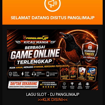
PANGLIMAJP SITUS
TERBAIK SAAT INI
SELAMAT DATANG DISITUS PANGLIMAJP
PANGLIMAJP situs judi slot online gacor terbaik gampang Maxwin, situs
terbaik dan terpercaya nomor 1 di Indonesia. Ingin nikmati kemenangan
setiap hari dan sensasi maxwin? Pilihan tepat hanya di PANGLIMAJP
langsung daftarkan diri kalian karena situs kami resmi dan terpopuler
dengan rate kemenangan 90% selalu memberi kemenangan, bonus, dan
maxwin yang luar biasa. Rasakan serunya berjudi slot online terbaik dan
terpercaya di Indonesia cukup dengan 1 ID saja.
PANGLIMAJP WEBSITE
ONLINE 24 JAM
PANGLIMAJP
memang tidak mengenal kata libur dalam melayani member
nya untuk bermain judi online. Rasanya belum pernah situs ini mengalami
gangguan atau bahkan tutup di waktu libur sekalipun. Hal ini tentu saja
membuat Anda pecinta judi bisa memainkan permainan kapan saja.
PANGLIMAJP
LAGU SLOT - DJ PANGLIMAJP
>>KLIK DISINI<<