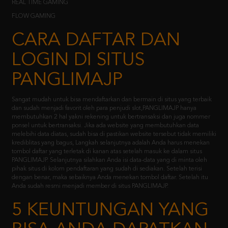
FLOW GAMING
CARA DAFTAR DAN
LOGIN DI SITUS
PANGLIMAJP
Sangat mudah untuk bisa mendaftarkan dan bermain di situs yang terbaik
dan sudah menjadi favorit oleh para penjudi slot,PANGLIMAJP hanya
membutuhkan 2 hal yakni rekening untuk bertransaksi dan juga nommer
ponsel untuk bertransaksi. Jika ada website yang membutuhkan data
melebihi data diatas, sudah bisa di pastikan website tersebut tidak memiliki
krediblitas yang bagus, Langkah selanjutnya adalah Anda harus menekan
tombol daftar yang terletak di kanan atas setelah masuk ke dalam situs
PANGLIMAJP. Selanjutnya silahkan Anda isi data-data yang di minta oleh
pihak situs di kolom pendaftaran yang sudah di sediakan. Setelah terisi
dengan benar, maka sebaiknya Anda menekan tombol daftar. Setelah itu
Anda sudah resmi menjadi member di situs PANGLIMAJP.
5 KEUNTUNGAN YANG
BISA ANDA DAPATKAN