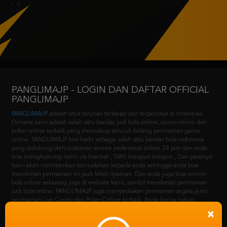
PANGLIMAJP - LOGIN DAN DAFTAR OFFICIAL
PANGLIMAJP
PANGLIMAJP
adalah situs taruhan terbesar dan terpercaya di Indonesia.
Dimana kami adalah salah satu bandar judi bola online, casino online dan
poker online terbaik yang mencakup seluruh bidang permainan game
online. PANGLIMAJP kini hadir sebagai salah satu bandar bola indonesia
yang didukung oleh customer service profesional online 24 jam dan anda
bisa menghubungi kami via livechat , SMS maupun telepon , Dan pastinya
kami akan memberikan kemudahan kepada anda sehingga anda bisa
menikmati permainan ini jauh lebih nyaman. Dan anda juga bisa nonton
bola online sekarang juga di website kami, sambil menikmati permainan
judi bola online. PANGLIMAJP juga menyediakan permainan segala jenis
permainan Live Casino dan Poker Online terbaik. Anda hanya cukup
mendaftarkan diri anda sekali saja untuk bisa memainkan semua
permainan yang kami sediakan.
×