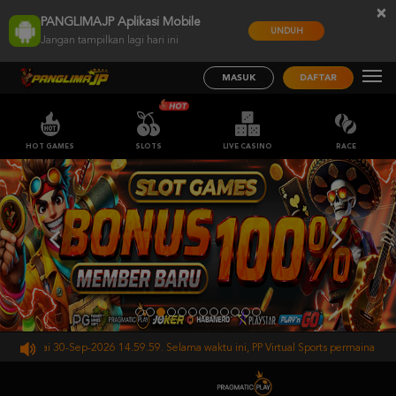
×
PANGLIMAJP Aplikasi Mobile
UNDUH
Jangan tampilkan lagi hari ini
MASUK
DAFTAR
HOT GAMES
SLOTS
LIVE CASINO
RACE
9 sampai 30-Sep-2026 14.59.59. Selama waktu ini, PP Virtual Sports permainan tid