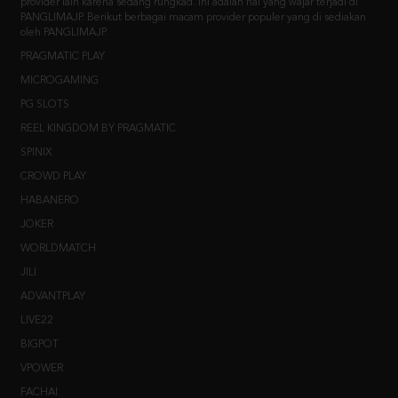
PANGLIMAJP. Berikut berbagai macam provider populer yang di sediakan
oleh PANGLIMAJP.
PRAGMATIC PLAY
MICROGAMING
PG SLOTS
REEL KINGDOM BY PRAGMATIC
SPINIX
CROWD PLAY
HABANERO
JOKER
WORLDMATCH
JILI
ADVANTPLAY
LIVE22
BIGPOT
VPOWER
FACHAI