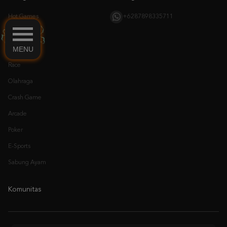
Hot Games
+6287898335711
Slots
Live Casino
MENU
Race
Olahraga
Crash Game
Arcade
Poker
E-Sports
Sabung Ayam
Komunitas