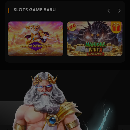
SLOTS GAME BARU
Gates of Olympus Super Scatter
set117****n
IDR
646,480.00
Mahjong Ways 2
pap****4
IDR
560,960.00
Mahjong Ways
rona****8
IDR
538,200.00
Gates of Olympus Super Scatter
set117****n
IDR
496,990.00
Mahjong Ways
d***l