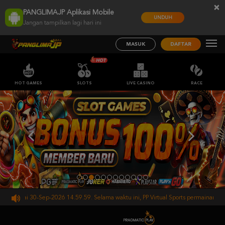
×
PANGLIMAJP Aplikasi Mobile
UNDUH
Jangan tampilkan lagi hari ini
MASUK
DAFTAR
HOT GAMES
SLOTS
LIVE CASINO
RACE
 sampai 30-Sep-2026 14.59.59. Selama waktu ini, PP Virtual Sports permainan tida