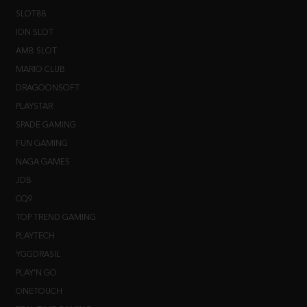
SLOT88
ION SLOT
AMB SLOT
MARIO CLUB
DRAGOONSOFT
PLAYSTAR
SPADE GAMING
FUN GAMING
NAGA GAMES
JDB
CQ9
TOP TREND GAMING
PLAYTECH
YGGDRASIL
PLAY'N GO
ONETOUCH
REAL TIME GAMING