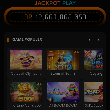
JACKPOT
PLAY
IDR
12,667,865,645
GAME POPULER
Gates of Olympus POP
Storm of Seth 2
Goyang Gai
Fortune Gems 500
DJ BOOM BOOM