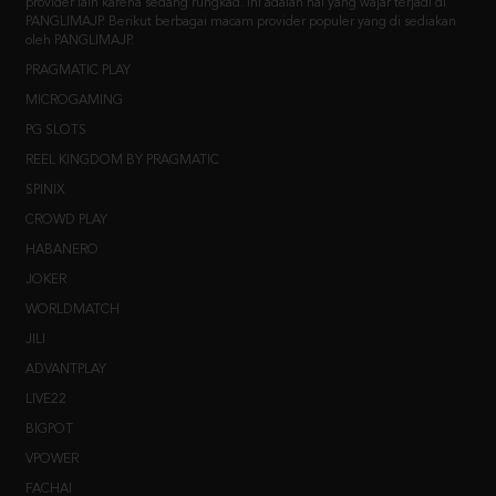
PANGLIMAJP. Berikut berbagai macam provider populer yang di sediakan
oleh PANGLIMAJP.
PRAGMATIC PLAY
MICROGAMING
PG SLOTS
REEL KINGDOM BY PRAGMATIC
SPINIX
CROWD PLAY
HABANERO
JOKER
WORLDMATCH
JILI
ADVANTPLAY
LIVE22
BIGPOT
VPOWER
FACHAI