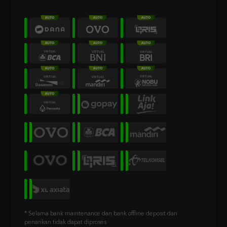
* Selama bank maintenance dan bank offline deposit dan
penarikan tidak dapat diproses