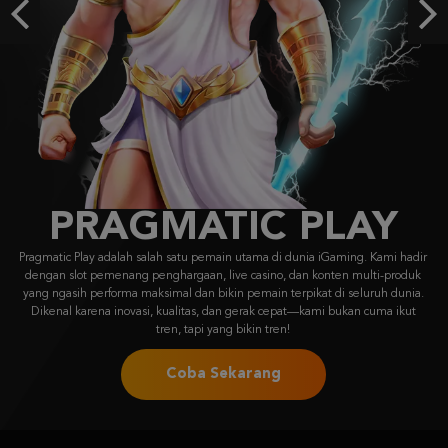
Previous
Ne
FAT PANDA
Fat Panda adalah slot brand dari Pragmatic Play yang bold dan penuh impact!
Dirancang buat nyita perhatian dan kasih gameplay seru yang nggak
ketebak. Dengan energi yang meledak-ledak, visual yang kece, dan potensi
menang besar—Fat Panda bukan cuma hiburan, tapi pembawa hoki sejati!
Coba Sekarang