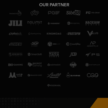
OUR PARTNER