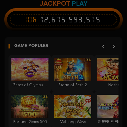
JACKPOT
PLAY
IDR
12,675,593,575
GAME POPULER
Gates of Olympus POP
Storm of Seth 2
Nezha 2
Fortune Gems 500
Mahjong Ways