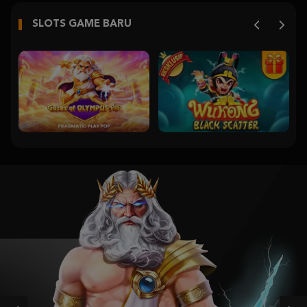
SLOTS GAME BARU
Mahjong Ways
rona****8
IDR
538,200.00
Gates of Olympus Super Scatter
set117****n
IDR
496,990.00
Mahjong Ways
d***l
IDR
489,600.00
Gates of Olympus Super Scatter
set117****n
IDR
444,720.00