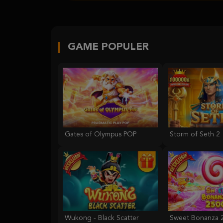
GAME POPULER
Gates of Olympus POP
Storm of Seth 2
Wukong - Black Scatter
Sweet Bonanza 