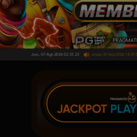
Jum, 07-Agt-2026 02.35.23
irtual Sports pada 30-Jun-2026 dari 14.59.59 sampai 30-Sep-2026 14.59.59. Selama
JACKPOT
PLAY