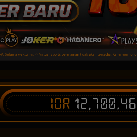
 waktu ini, PP Virtual Sports permainan tidak akan tersedia. Kami memohon maaf a
IDR
12,700,4