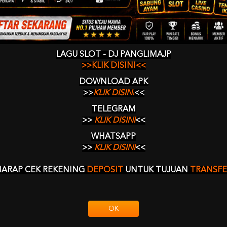
LAGU SLOT - DJ PANGLIMAJP
>>KLIK DISINI<<
OUR PARTNER
DOWNLOAD APK
>>
KLIK DISINI
<<
TELEGRAM
>>
KLIK DISINI
<<
WHATSAPP
>>
KLIK DISINI
<<
HARAP CEK REKENING
DEPOSIT
UNTUK TUJUAN
TRANSFE
OK