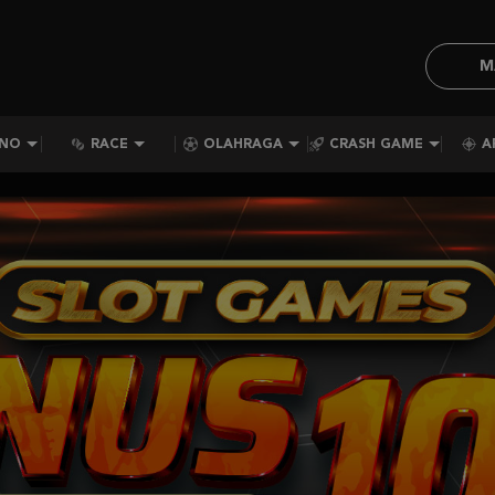
M
INO
RACE
OLAHRAGA
CRASH GAME
A