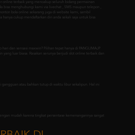
oker online terbaik yang mencakup seluruh bidang permainan
nda bisa menghubungi kami via livechat , SMS maupun telepon ,
ton bola online sekarang juga di website kami, sambil
hanya cukup mendaftarkan diri anda sekali saja untuk bisa
ap hari dan sensasi maxwin? Pilihan tepat hanya di PANGLIMAJP
ang luar biasa. Rasakan serunya berjudi slot online terbaik dan
angguan atau bahkan tutup di waktu libur sekalipun. Hal ini
 dengan mudah karena tingkat persentase kemenangannya sangat