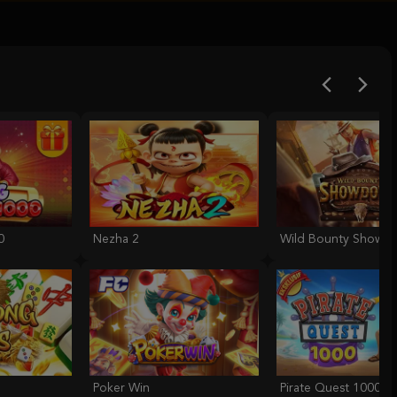
0
Nezha 2
Wild Bounty Showd
Poker Win
Pirate Quest 1000