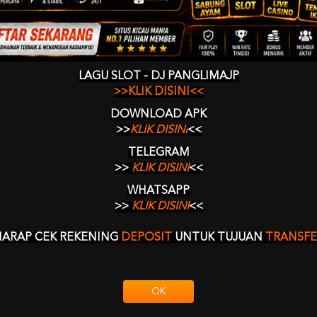
LAGU SLOT - DJ PANGLIMAJP
>>KLIK DISINI<<
OUR PARTNER
DOWNLOAD APK
>>
KLIK DISINI
<<
TELEGRAM
>>
KLIK DISINI
<<
WHATSAPP
>>
KLIK DISINI
<<
HARAP CEK REKENING
DEPOSIT
UNTUK TUJUAN
TRANSFE
OK