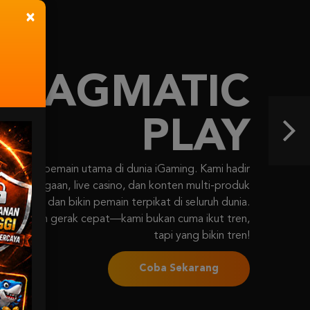
×
Fortune of Olympus
m***s
IDR
1,323,800.00
Gates of Olympus
1000
FAT PANDA
rsa****3
IDR
1,285,000.00
Nex
slot brand dari Pragmatic Play yang bold dan penuh
Gates of Olympus
nyita perhatian dan kasih gameplay seru yang nggak
1000
yang meledak-ledak, visual yang kece, dan potensi
merr****0
da bukan cuma hiburan, tapi pembawa hoki sejati!
IDR
1,050,000.00
Coba Sekarang