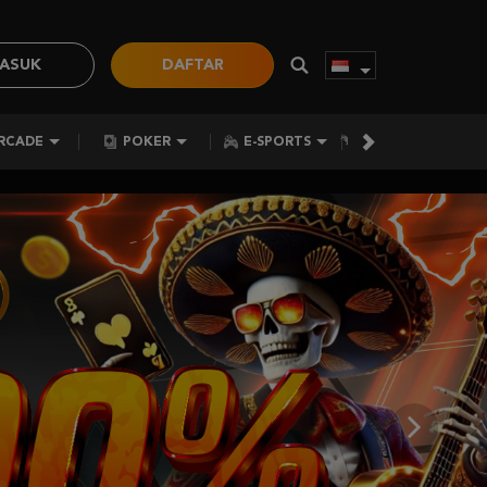
ASUK
DAFTAR
RCADE
POKER
E-SPORTS
SABUNG AYAM