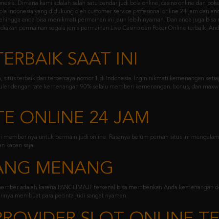
donesia. Dimana kami adalah salah satu bandar judi bola online, casino online dan p
ola indonesia yang didukung oleh customer service profesional online 24 jam dan a
gga anda bisa menikmati permainan ini jauh lebih nyaman. Dan anda juga bisa non
akan permainan segala jenis permainan Live Casino dan Poker Online terbaik. Anda 
ERBAIK SAAT INI
, situs terbaik dan terpercaya nomor 1 di Indonesia. Ingin nikmati kemenangan seti
populer dengan rate kemenangan 90% selalu memberi kemenangan, bonus, dan maxwin y
TE ONLINE 24 JAM
member nya untuk bermain judi online. Rasanya belum pernah situs ini mengalami g
n kapan saja.
PANG MENANG
 para member adalah karena PANGLIMAJP terkenal bisa memberikan Anda kemenangan
arinya membuat para pecinta judi sangat nyaman.