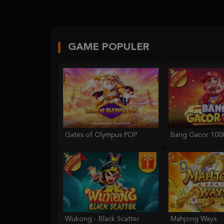
GAME POPULER
Gates of Olympus POP
Bang Gacor 100
Wukong - Black Scatter
Mahjong Ways