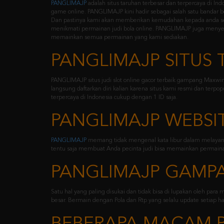
PANGLIMAJP
adalah situs taruhan terbesar dan terpercaya di In
game online. PANGLIMAJP kini hadir sebagai salah satu bandar b
Dan pastinya kami akan memberikan kemudahan kepada anda sehin
menikmati permainan judi bola online. PANGLIMAJP juga menyedi
memainkan semua permainan yang kami sediakan.
PANGLIMAJP SITUS T
PANGLIMAJP situs judi slot online gacor terbaik gampang Maxwin
langsung daftarkan diri kalian karena situs kami resmi dan ter
terpercaya di Indonesia cukup dengan 1 ID saja.
PANGLIMAJP WEBSI
PANGLIMAJP
memang tidak mengenal kata libur dalam melayani 
tentu saja membuat Anda pecinta judi bisa memainkan permaina
PANGLIMAJP GAM
Satu hal yang paling disukai dan tidak bisa di lupakan oleh
besar. Bermain dengan Pola dan Rtp yang selalu update setiap h